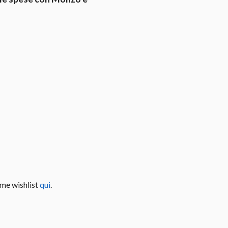
rme wishlist
qui
.