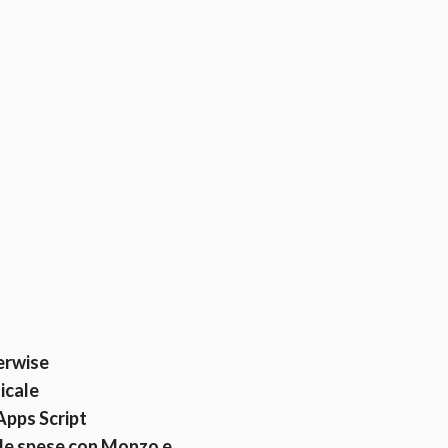
ferwise
icale
Apps Script
 le spese con Monzo e