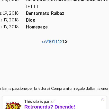
IFTTT
 19, 2018
Bentornato, Raibaz
 17, 2018
Blog
 17, 2018
Homepage
«
‹
9
10
11
12
13
 la mia passione per la lettura? Comprami un regalo dalla mia eno