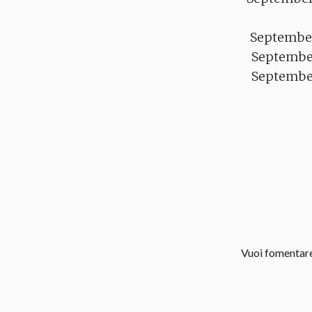
September
September
September
Vuoi fomentare