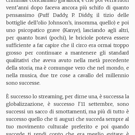
criminale conclamato già allora, e che poi verrà fuori
vent’anni dopo faceva ancora più schifo di quanto
pensassimo (Puff Daddy, P. Diddy, il tizio delle
bottiglie dell’olio Johnson’s, insomma, quello) e poi
uno psicopatico grave (Kanye), lasciando agli altri,
per quanto bravi (pochi), le briciole poteva essere
sufficiente a far capire che il circo era ormai troppo
grosso per continuare a mantenere gli standard
qualitativi che aveva avuto nella metà precedente
della storia, ma è comunque vero che nel mondo, e
nella musica, due tre cose a cavallo del millennio
sono successe.
È successo lo streaming, per dirne una, è successa la
globalizzazione, è successo l'11 settembre, sono
successi un sacco di smottamenti, ma più di tutto è
successo quello che ti auguri che succeda sempre al
tuo movimento culturale preferito e poi quando
succede ti rendi conto che era meglio evitare: è